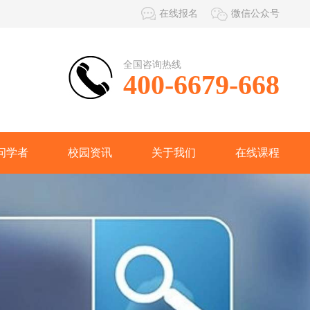
在线报名
微信公众号
全国咨询热线
400-6679-668
问学者
校园资讯
关于我们
在线课程