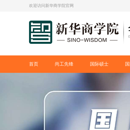
欢迎访问新华商学院官网
首页
尚工先锋
国际硕士
国