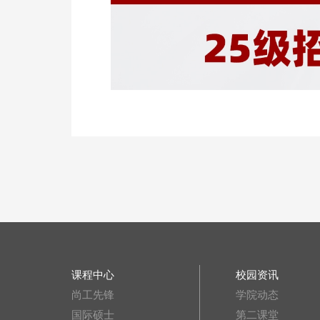
课程中心
校园资讯
尚工先锋
学院动态
国际硕士
第二课堂