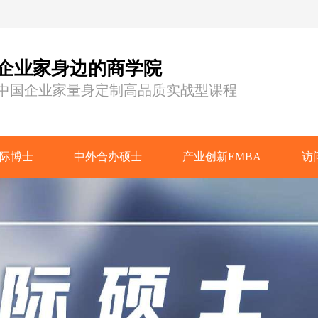
企业家身边的商学院
中国企业家量身定制高品质实战型课程
际博士
中外合办硕士
产业创新EMBA
访