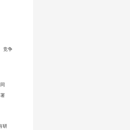
、竞争
协同
部署
。有研