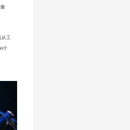
即服
历从工
0个