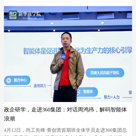
政企研学，走进360集团：对话周鸿祎，解码智能体
浪潮
4月12日，尚工先锋·青创营首期班全体学员走进360集团总