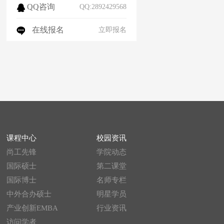
QQ咨询
QQ:2892429568
在线报名
立即报名
课程中心
校园资讯
尚工先锋
学院动态
国际硕士
第二课堂
国际博士
名师专栏
中外合办硕士
明星学员
产业创新EMBA
行业资讯
访问学者